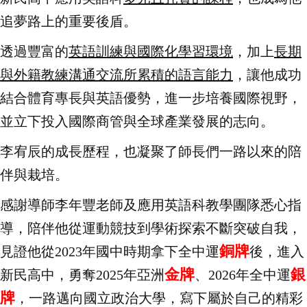
追夢路上的重要後盾。
透過豐富的
英語訓練與國際化學習環境
，加上
長期
與外籍教練溝通交流所累積的語言能力
，讓他成功
結合體育專長與英語優勢，進一步培養國際視野，
並立下投入國際商管與全球產業發展的志向。
李宥辰的成長歷程，也凝聚了師長們一路以來的陪
伴與栽培。
感謝導師李年豐老師及應用英語科教學團隊悉心指
導，陪伴他從運動競技到學術探索不斷突破自我，
銅牌
見證他從2023年國中時期拿下全中運
後，進入
金牌
銀
新民高中，勇奪2025年亞洲
、2026年全中運
牌
，一路邁向國立政治大學，寫下屬於自己的精彩