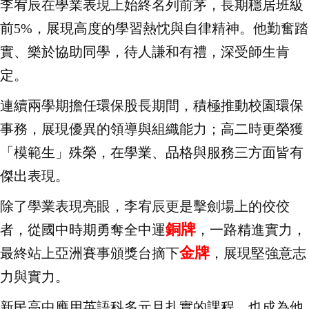
李宥辰在學業表現上始終名列前茅，長期穩居班級
前5%，展現高度的學習熱忱與自律精神。他勤奮踏
實、樂於協助同學，待人謙和有禮，深受師生肯
定。
連續兩學期擔任環保股長期間，積極推動校園環保
事務，展現優異的領導與組織能力；高二時更榮獲
「模範生」殊榮，在學業、品格與服務三方面皆有
傑出表現。
除了學業表現亮眼，李宥辰更是擊劍場上的佼佼
銅牌
者，從國中時期勇奪全中運
，一路精進實力，
金牌
最終站上亞洲賽事頒獎台摘下
，展現堅強意志
力與實力。
新民高中應用英語科
多元且扎實的課程
，也成為他