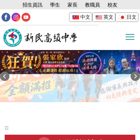
跳
招生資訊
學生
家長
教職員
校友
到
中文
英文
日文
主
要
內
容
區
:::