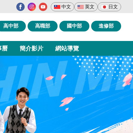
中文
英文
日文
高中部
高職部
國中部
進修部
事曆
簡介影片
網站導覽