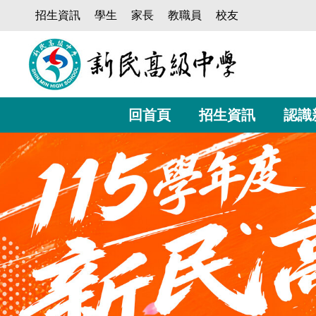
跳
招生資訊
學生
家長
教職員
校友
到
主
要
內
容
區
回首頁
招生資訊
認識