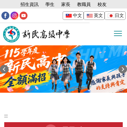
跳
招生資訊
學生
家長
教職員
校友
到
中文
英文
日文
主
要
內
容
區
:::