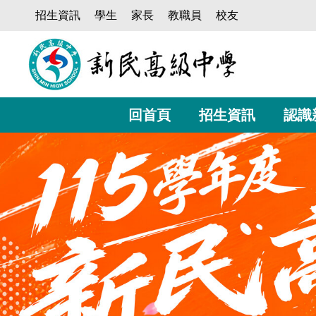
跳
招生資訊
學生
家長
教職員
校友
到
主
要
內
容
區
回首頁
招生資訊
認識