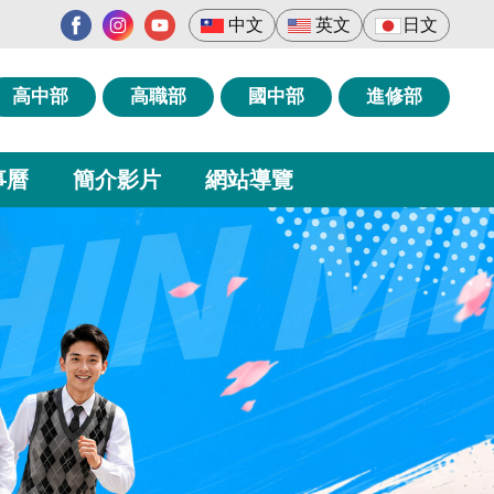
中文
英文
日文
高中部
高職部
國中部
進修部
事曆
簡介影片
網站導覽