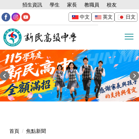
跳
招生資訊
學生
家長
教職員
校友
到
中文
英文
日文
主
要
內
容
區
首頁
焦點新聞