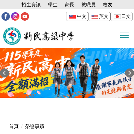
跳
招生資訊
學生
家長
教職員
校友
到
中文
英文
日文
主
要
內
容
區
首頁
榮譽事蹟