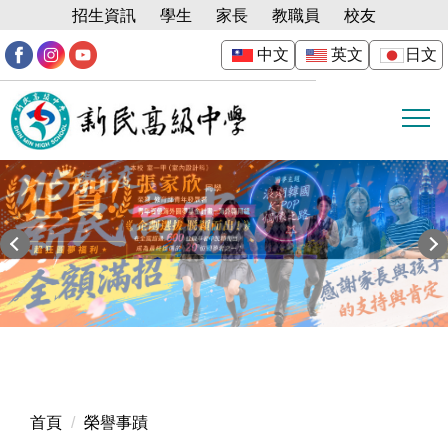
跳
招生資訊
學生
家長
教職員
校友
到
中文
英文
日文
主
要
內
容
區
首頁
榮譽事蹟