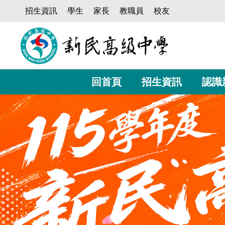
跳
招生資訊
學生
家長
教職員
校友
到
主
要
內
容
區
回首頁
招生資訊
認識