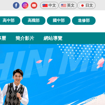
中文
英文
日文
高中部
高職部
國中部
進修部
事曆
簡介影片
網站導覽