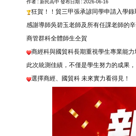
作者 :
新民高中
發布日期 :
2026-06-16
狂賀！！貿三甲張承諺同學申請入學錄
感謝導師吳碧玉老師及所有任課老師的辛
商管群科全體師生仝賀
商經科與國貿科長期重視學生專業能力
此次統測佳績，不僅是學生努力的成果，
選擇商經、國貿科 未來實力看得見！