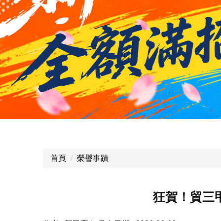
首頁
榮譽事蹟
狂賀！貿三