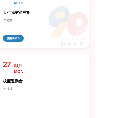
MON
天生我材必有用
📍 禮堂
校園成果 ✨
27
04月
MON
校慶運動會
📍 操場