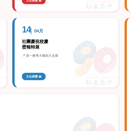
文化展覽 📖
14
04月
社團慶祝校慶
壁報特展
📍 第一教學大樓前方走廊
文化展覽 📖