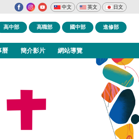
中文
英文
日文
高中部
高職部
國中部
進修部
事曆
簡介影片
網站導覽