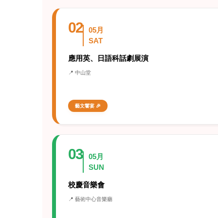
02
05月
SAT
應用英、日語科話劇展演
📍 中山堂
藝文饗宴 🎉
03
05月
SUN
校慶音樂會
📍 藝術中心音樂廳