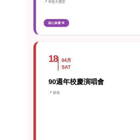
📍 本校大禮堂
核心典禮 🌟
18
04月
SAT
90週年校慶演唱會
📍 操場