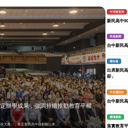
中市教育局
新民高中9
民視新聞
台中新民高
聯合報
出席新民高
卻」
中央通訊社
台中新民
肯定辦學成果，強調持續推動教育平權
體壇脈動
祝大會」，肯定新民高中自創校以來...
落實教育