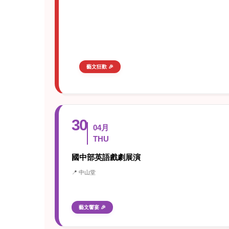
藝文狂歡 🎉
30
04月
THU
國中部英語戲劇展演
📍 中山堂
藝文饗宴 🎉