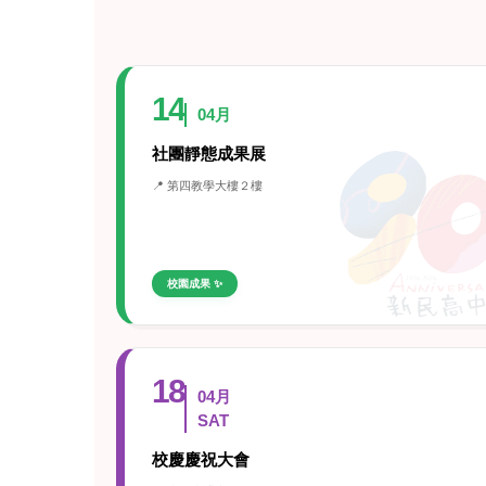
14
04月
社團靜態成果展
📍 第四教學大樓２樓
校園成果 ✨
18
04月
SAT
校慶慶祝大會