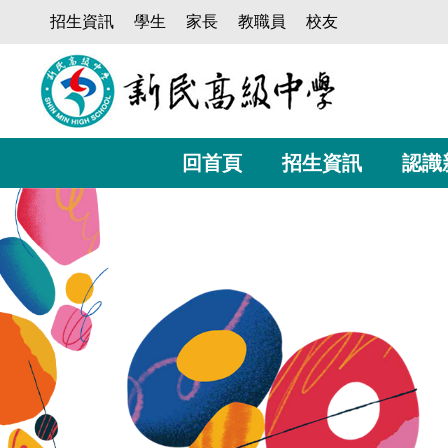
跳
招生資訊
學生
家長
教職員
校友
到
主
要
內
容
區
回首頁
招生資訊
認識