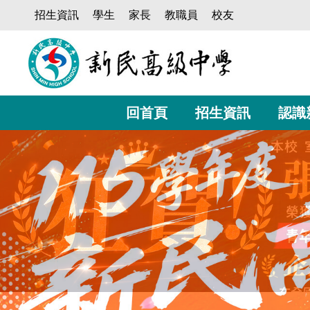
跳
招生資訊
學生
家長
教職員
校友
到
主
要
內
容
區
回首頁
招生資訊
認識