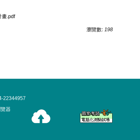
.pdf
瀏覽數:
198
22344957
x瀏覽器