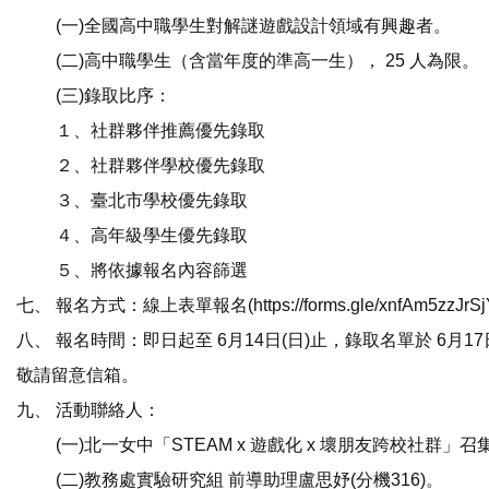
(一)全國高中職學生對解謎遊戲設計領域有興趣者。
(二)高中職學生（含當年度的準高一生）， 25 人為限。
(三)錄取比序：
１、社群夥伴推薦優先錄取
２、社群夥伴學校優先錄取
３、臺北市學校優先錄取
４、高年級學生優先錄取
５、將依據報名內容篩選
七、 報名方式：線上表單報名(https://forms.gle/xnfAm5zzJrSj
八、 報名時間：即日起至 6月14日(日)止，錄取名單於 6月
敬請留意信箱。
九、 活動聯絡人：
(一)北一女中「STEAM x 遊戲化 x 壞朋友跨校社群」召集
(二)教務處實驗研究組 前導助理盧思妤(分機316)。