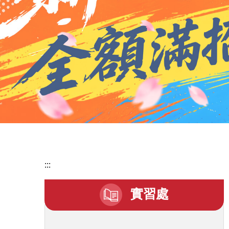
:::
實習處