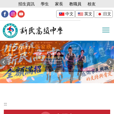
跳
招生資訊
學生
家長
教職員
校友
到
中文
英文
日文
主
要
內
容
區
:::