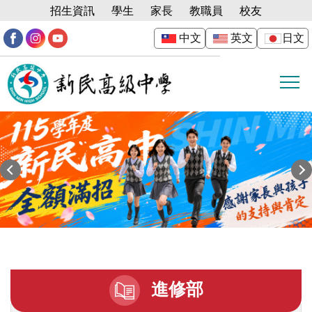
跳
招生資訊
學生
家長
教職員
校友
到
中文
英文
日文
主
要
內
容
區
進修部