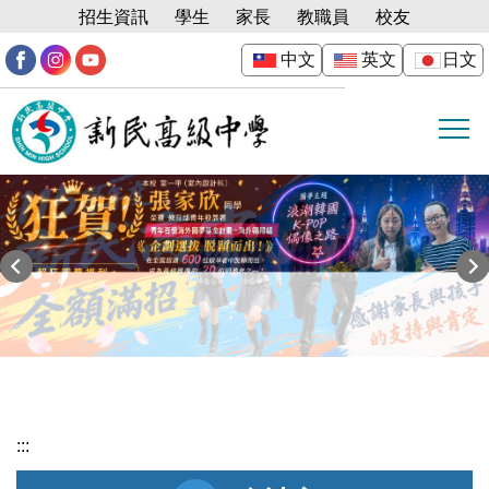
跳
招生資訊
學生
家長
教職員
校友
到
中文
英文
日文
主
要
內
容
區
:::