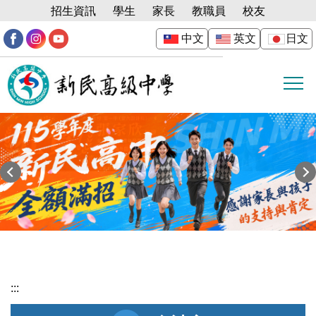
跳
招生資訊
學生
家長
教職員
校友
到
中文
英文
日文
主
要
內
容
區
:::